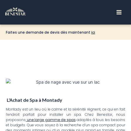
Aller
Main
au
Men
contenu
Faites une demande de devis dès maintenant
ici
L'Achat de Spa à Montady
Montady est un lieu où le calme et la sérénité règnent, ce qui en fait
l’endroit parfait pour installer un spa. Chez Benestar, nous
proposons
une large gamme de spas
adaptés à tous les besoins
et budgets. Que vous soyez à la recherche d’un spa compact pour
des moments intimes ou d’un modèle plus grand en famille, notre