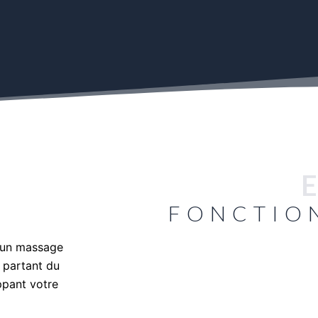
FONCTIO
r un massage
Des cale-pieds discrets sont intégrés à chaque
, partant du
stabilité et confort aux utilisateurs de petite 
ppant votre
caractéristique assure une assise bien stabl
.
augmentant ainsi le confort et la sécurité pend